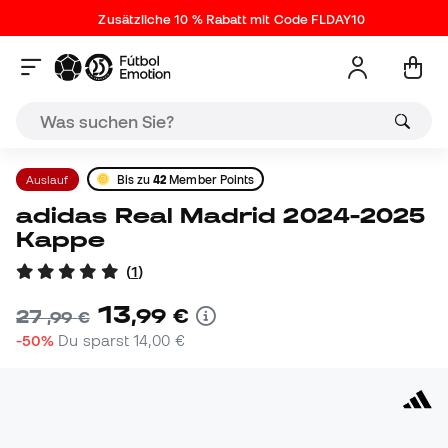
Zusätzliche 10 % Rabatt mit Code FLDAY10
Auslauf
Bis zu
42
Member Points
adidas Real Madrid 2024-2025
Kappe
(
1
)
13
,
99
€
27
,
99
€
-50%
Du sparst
14,00 €