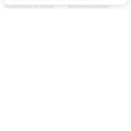
Handschuhe für Kinder
Schienbeinschützer
Fußballschuhe für Kinder
Torwartkleidung
Kleidung für Kinder
Black Friday
Werde ein
Jetzt
Member
Sammeln Sie Punkte und sparen Sie bei Ihren
Einkäufe
Vorrangiger Zugang zu exklusiven Produkten
Treten Sie über einer halben Million Mitglieder
bei