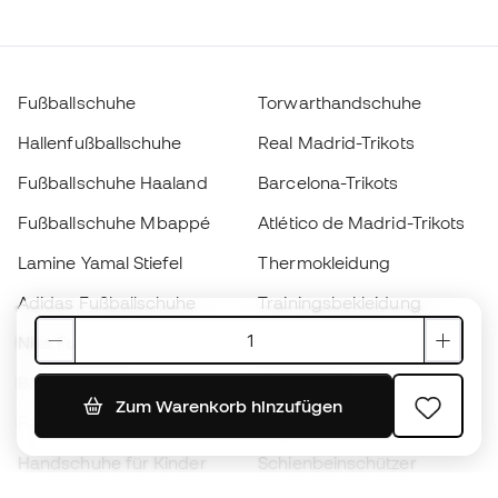
Fußballschuhe
Torwarthandschuhe
Hallenfußballschuhe
Real Madrid-Trikots
Fußballschuhe Haaland
Barcelona-Trikots
Fußballschuhe Mbappé
Atlético de Madrid-Trikots
Lamine Yamal Stiefel
Thermokleidung
Adidas Fußballschuhe
Trainingsbekleidung
Nike Fußballschuhe
Spanien Hemden
Bälle
Fußballtrikots
Zum Warenkorb hinzufügen
Fußballschuhe für Kinder
Regenmäntel
Handschuhe für Kinder
Schienbeinschützer