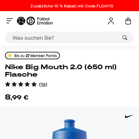
Zusätzliche 10 % Rabatt mit Code FLDAY10
Bis zu
27
Member Points
Nike Big Mouth 2.0 (650 ml)
Flasche
(
16
)
8
,
99
€