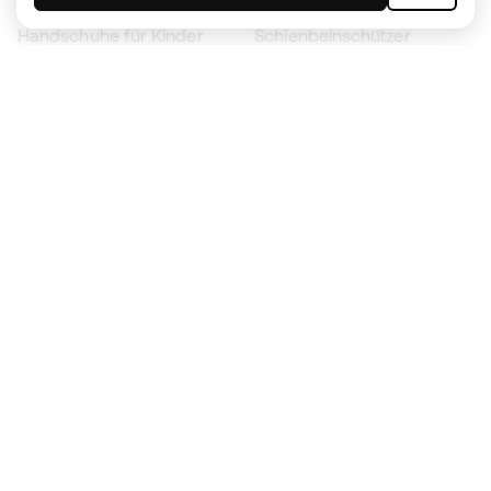
Handschuhe für Kinder
Schienbeinschützer
Fußballschuhe für Kinder
Torwartkleidung
Kleidung für Kinder
Black Friday
Werde ein
Jetzt
Member
Sammeln Sie Punkte und sparen Sie bei Ihren
Einkäufe
Vorrangiger Zugang zu exklusiven Produkten
Treten Sie über einer halben Million Mitglieder
bei