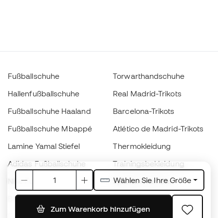
Fußballschuhe
Torwarthandschuhe
Hallenfußballschuhe
Real Madrid-Trikots
Fußballschuhe Haaland
Barcelona-Trikots
Fußballschuhe Mbappé
Atlético de Madrid-Trikots
Lamine Yamal Stiefel
Thermokleidung
Adidas Fußballschuhe
Trainingsbekleidung
Wählen Sie Ihre Größe
Nike Fußballschuhe
Spanien Hemden
Bälle
Fußballtrikots
Zum Warenkorb hinzufügen
Fußballschuhe für Kinder
Regenmäntel