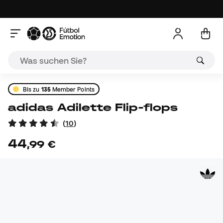
Bis zu
135
Member Points
adidas Adilette Flip-flops
(
10
)
44
,
99
€