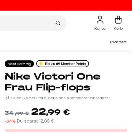
Konto
Korb
Trikotsets
Nicht vorrättig
Bis zu
69
Member Points
Nike Victori One
Frau Flip-flops
Seien Sie der Erste, der einen Kommentar hinterlässt
22
,
99
€
34
,
99
€
-34%
Du sparst
12,00 €