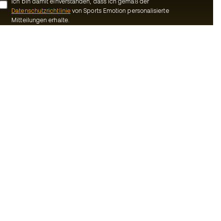
Ich bin damit einverstanden, dass ich gemäß der
Datenschutzrichtlinie
von Sports Emotion personalisierte
Mitteilungen erhalte.
ion
#BeTheBest
Gemeinschaft
Bei Sports Emotion fördern wir einen
sportlichen Lebensstil, der darauf abzielt,
ns
das vollkommene Glück der Sportler zu
erreichen, dank des Ökosystems, das von
Bedingungen und
jeder der spezialisierten Marken der
Gruppe geschaffen wird.
inie
Basketball Emotion
-Bestimmungen
Running Emotion
schluss