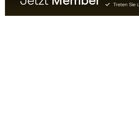
Jetzt
Member
Treten Sie ü
Laden Sie jetzt die App für
Fußballfans herunter und
genießen Sie schnelleres und
bequemeres Einkaufen.