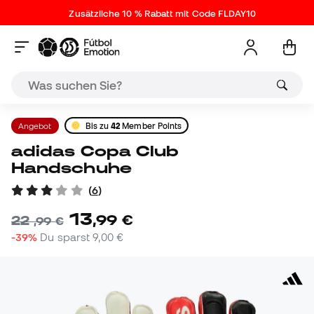
Zusätzliche 10 % Rabatt mit Code FLDAY10
Angebot
Bis zu
42
Member Points
adidas Copa Club
Handschuhe
(
6
)
13
,
99
€
22
,
99
€
-39%
Du sparst
9,00 €