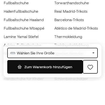
Fußballschuhe
Torwarthandschuhe
Hallenfußballschuhe
Real Madrid-Trikots
Fußballschuhe Haaland
Barcelona-Trikots
Fußballschuhe Mbappé
Atlético de Madrid-Trikots
Lamine Yamal Stiefel
Thermokleidung
Adidas Fußballschuhe
Trainingsbekleidung
Wählen Sie Ihre Größe
Nike Fußballschuhe
Spanien Hemden
Bälle
Fußballtrikots
Zum Warenkorb hinzufügen
Fußballschuhe für Kinder
Regenmäntel
Handschuhe für Kinder
Schienbeinschützer
Fußballschuhe für Kinder
Torwartkleidung
Kleidung für Kinder
Black Friday