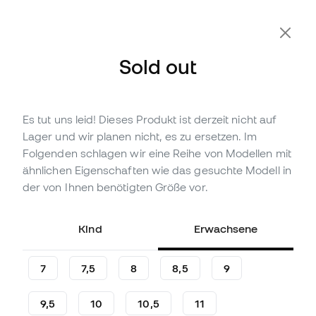
Sold out
Es tut uns leid! Dieses Produkt ist derzeit nicht auf
Nicht vorrättig
Bis zu
45
Member Points
Lager und wir planen nicht, es zu ersetzen. Im
adidas Predator-Training
Folgenden schlagen wir eine Reihe von Modellen mit
Handschuhe
ähnlichen Eigenschaften wie das gesuchte Modell in
der von Ihnen benötigten Größe vor.
(
12
)
14
,
99
€
29
,
99
€
Kind
Erwachsene
-50%
Du sparst
15,00 €
7
7,5
8
8,5
9
9,5
10
10,5
11