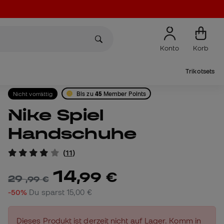
Konto
Korb
Trikotsets
Nicht vorrättig
Bis zu
45
Member Points
Nike Spiel
Handschuhe
(
11
)
14
,
99
€
29
,
99
€
-50%
Du sparst
15,00 €
Dieses Produkt ist derzeit nicht auf Lager. Komm in