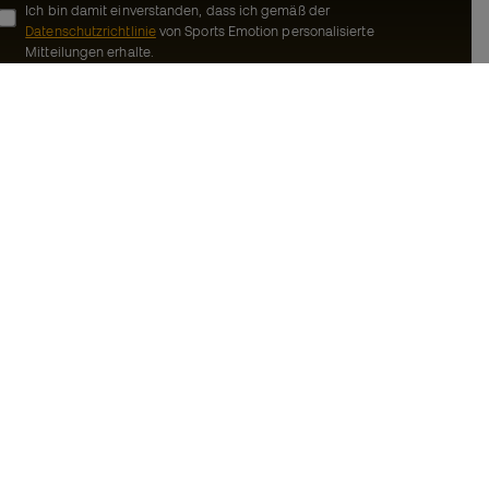
Ich bin damit einverstanden, dass ich gemäß der
Datenschutzrichtlinie
von Sports Emotion personalisierte
Mitteilungen erhalte.
ion
#BeTheBest
Gemeinschaft
Bei Sports Emotion fördern wir einen
sportlichen Lebensstil, der darauf abzielt,
ns
das vollkommene Glück der Sportler zu
erreichen, dank des Ökosystems, das von
Bedingungen und
jeder der spezialisierten Marken der
Gruppe geschaffen wird.
inie
Basketball Emotion
-Bestimmungen
Running Emotion
schluss