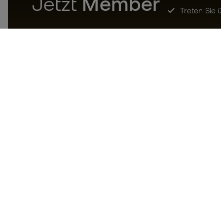
Jetzt
Member
Treten Sie ü
Laden Sie jetzt die App für
Fußballfans herunter und
genießen Sie schnelleres und
bequemeres Einkaufen.