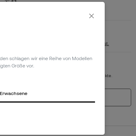
60 €
4,99 € für kleinere Bestellungen
Verfügbarkeit im Geschäft
Prüfen , ob dieses Produkt in Ihrem
nächstgelegenen Geschäft erhältlich ist.
genden schlagen wir eine Reihe von Modellen
Plazo de devolución/cambio: 30 días
igten Größe vor.
Rückgaberecht
*Nicht anwendbar auf personalisierte Produkte.
Erwachsene
Ähnliche Produkte