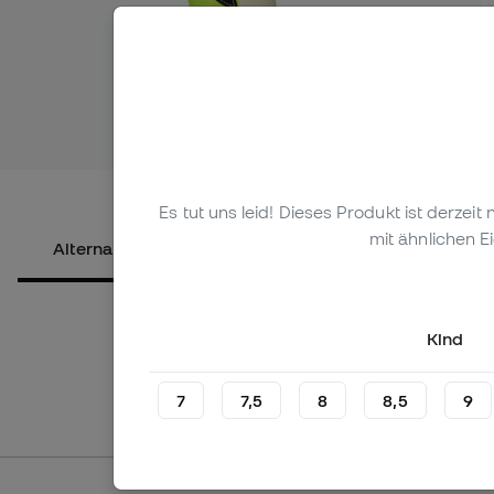
Mehr Bilder
Es tut uns leid! Dieses Produkt ist derzei
mit ähnlichen E
Alternative Produkte
Über das Produkt
Kind
7
7,5
8
8,5
9