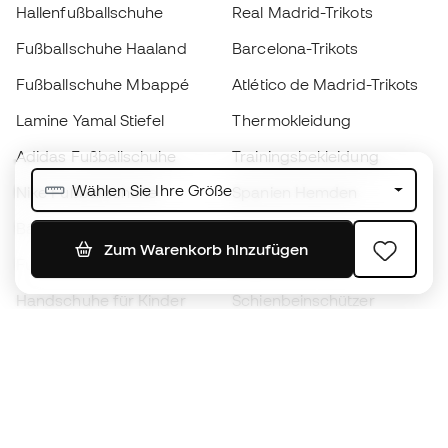
Hallenfußballschuhe
Real Madrid-Trikots
Fußballschuhe Haaland
Barcelona-Trikots
Fußballschuhe Mbappé
Atlético de Madrid-Trikots
Lamine Yamal Stiefel
Thermokleidung
Adidas Fußballschuhe
Trainingsbekleidung
Wählen Sie Ihre Größe
Nike Fußballschuhe
Spanien Hemden
Bälle
Fußballtrikots
Zum Warenkorb hinzufügen
Fußballschuhe für Kinder
Regenmäntel
Handschuhe für Kinder
Schienbeinschützer
Fußballschuhe für Kinder
Torwartkleidung
Kleidung für Kinder
Black Friday