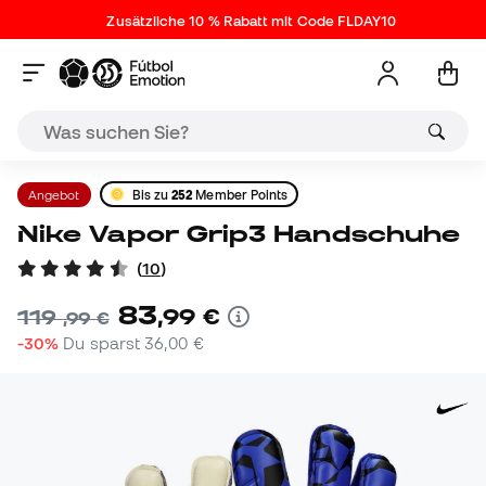
Zusätzliche 10 % Rabatt mit Code FLDAY10
Angebot
Bis zu
252
Member Points
Nike Vapor Grip3 Handschuhe
(
10
)
83
,
99
€
119
,
99
€
-30%
Du sparst
36,00 €