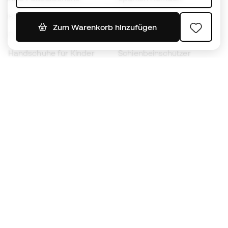
Bälle
Fußballtrikots
Zum Warenkorb hinzufügen
Fußballschuhe für Kinder
Regenmäntel
Handschuhe für Kinder
Schienbeinschützer
Fußballschuhe für Kinder
Torwartkleidung
Kleidung für Kinder
Black Friday
Werde ein
Jetzt
Member
Sammeln Sie Punkte und sparen Sie bei Ihren
Einkäufe
Vorrangiger Zugang zu exklusiven Produkten