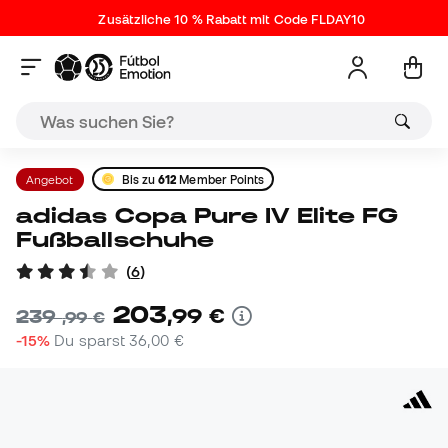
Zusätzliche 10 % Rabatt mit Code FLDAY10
Angebot
Bis zu
612
Member Points
adidas Copa Pure IV Elite FG
Fußballschuhe
(
6
)
203
,
99
€
239
,
99
€
-15%
Du sparst
36,00 €