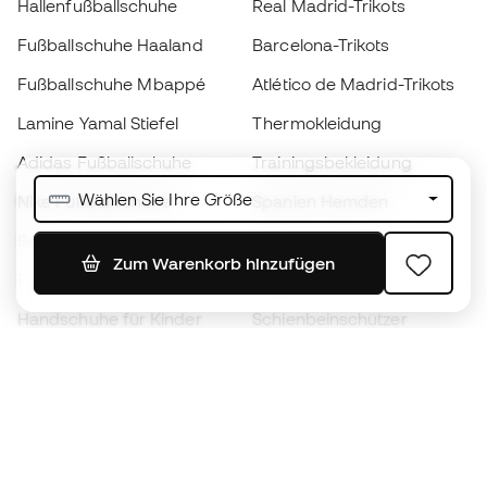
Hallenfußballschuhe
Real Madrid-Trikots
Fußballschuhe Haaland
Barcelona-Trikots
Fußballschuhe Mbappé
Atlético de Madrid-Trikots
Lamine Yamal Stiefel
Thermokleidung
Adidas Fußballschuhe
Trainingsbekleidung
Wählen Sie Ihre Größe
Nike Fußballschuhe
Spanien Hemden
Bälle
Fußballtrikots
Zum Warenkorb hinzufügen
Fußballschuhe für Kinder
Regenmäntel
Handschuhe für Kinder
Schienbeinschützer
Fußballschuhe für Kinder
Torwartkleidung
Kleidung für Kinder
Black Friday