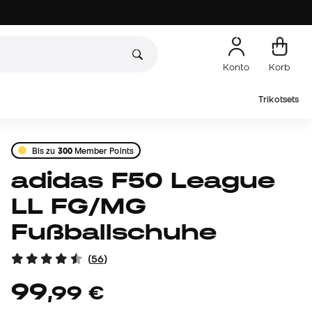
Konto
Korb
Trikotsets
Bis zu
300
Member Points
adidas F50 League
LL FG/MG
Fußballschuhe
(
56
)
99
,
99
€