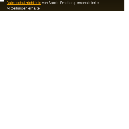
Datenschutzrichtlinie
von Sports Emotion personalisierte
Mitteilungen erhalte.
ion
#BeTheBest
Gemeinschaft
Bei Sports Emotion fördern wir einen
sportlichen Lebensstil, der darauf abzielt,
ns
das vollkommene Glück der Sportler zu
erreichen, dank des Ökosystems, das von
Bedingungen und
jeder der spezialisierten Marken der
Gruppe geschaffen wird.
inie
Basketball Emotion
-Bestimmungen
Running Emotion
schluss