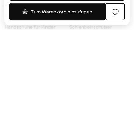
Bälle
Fußballtrikots
Zum Warenkorb hinzufügen
Fußballschuhe für Kinder
Regenmäntel
Handschuhe für Kinder
Schienbeinschützer
Fußballschuhe für Kinder
Torwartkleidung
Kleidung für Kinder
Black Friday
Werde ein
Jetzt
Member
Sammeln Sie Punkte und sparen Sie bei Ihren
Einkäufe
Vorrangiger Zugang zu exklusiven Produkten
Treten Sie über einer halben Million Mitglieder