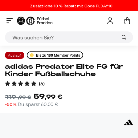
Zusätzliche 10 % Rabatt mit Code FLDAY10
Auslauf
Bis zu
180
Member Points
adidas Predator Elite FG für
Kinder Fußballschuhe
(
6
)
59
,
99
€
119
,
99
€
-50%
Du sparst
60,00 €