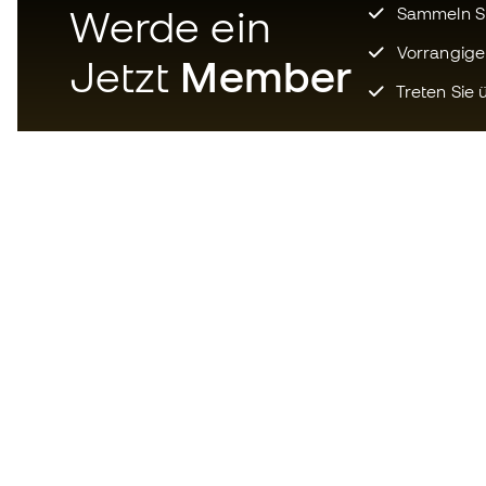
Werde ein
Sammeln Sie
Vorrangige
Jetzt
Member
Treten Sie ü
Laden Sie jetzt die App für
Fußballfans herunter und
genießen Sie schnelleres und
bequemeres Einkaufen.