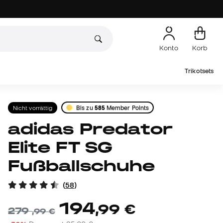
Konto
Korb
Trikotsets
Nicht vorrättig
Bis zu
585
Member Points
adidas Predator
Elite FT SG
Fußballschuhe
(
58
)
194
,
99
€
279
,
99
€