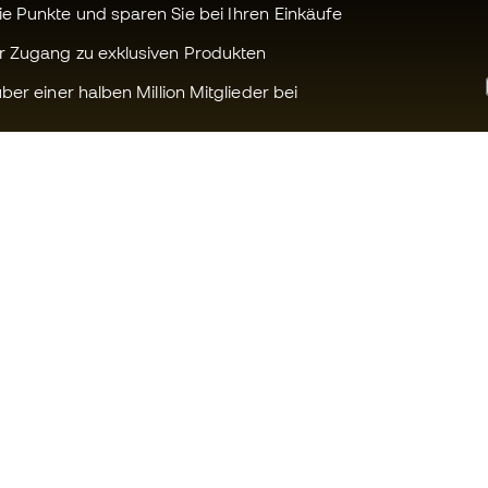
 Punkte und sparen Sie bei Ihren Einkäufe
r Zugang zu exklusiven Produkten
ber einer halben Million Mitglieder bei
Können wir Ihnen helfen?
Fútbol Emot
Kundendienst
Die Member 
Umtausch und Rückgabe
Arbeite mit u
Anleitung zur Sportausrüstung
Allgemeine 
Konditionen
Umrechnungstabellen für die
Schuhegröße
Cookie-Richtl
Compliance
Datenschutz