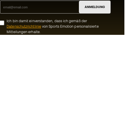
ANMELDUNG
Ich bin damit einverstanden, dass ich gemäß der
Datenschutzrichtlinie
von Sports Emotion personalisierte
Mitteilungen erhalte.
ion
#BeTheBest
Gemeinschaft
Bei Sports Emotion fördern wir einen
sportlichen Lebensstil, der darauf abzielt,
ns
das vollkommene Glück der Sportler zu
erreichen, dank des Ökosystems, das von
Bedingungen und
jeder der spezialisierten Marken der
Gruppe geschaffen wird.
inie
Basketball Emotion
-Bestimmungen