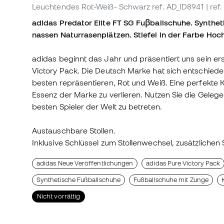
Leuchtendes Rot-Weiß- Schwarz
ref. AD_ID8941
| ref
adidas Predator Elite FT SG Fuβballschuhe. Syntheti
nassen Naturrasenplätzen. Stiefel in der Farbe Hoc
adidas beginnt das Jahr und präsentiert uns sein er
Victory Pack. Die Deutsch Marke hat sich entschiede
besten repräsentieren, Rot und Weiß. Eine perfekte 
Essenz der Marke zu verlieren. Nutzen Sie die Gelege
besten Spieler der Welt zu betreten.
Austauschbare Stollen.
Inklusive Schlüssel zum Stollenwechsel, zusätzlichen 
adidas Neue Veröffentlichungen
adidas Pure Victory Pack
Synthetische Fußballschuhe
Fußballschuhe mit Zunge
Nicht vorrättig