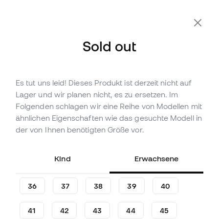
Zusätzliche 10 % Rabatt mit Code FLDAY10
Sold out
Es tut uns leid! Dieses Produkt ist derzeit nicht auf
Nicht vorrättig
Bis zu
240
Member Points
Lager und wir planen nicht, es zu ersetzen. Im
adidas Predator Pro FT FG
Folgenden schlagen wir eine Reihe von Modellen mit
Fußballschuhe
ähnlichen Eigenschaften wie das gesuchte Modell in
der von Ihnen benötigten Größe vor.
(
12
)
79
,
99
€
159
,
99
€
Kind
Erwachsene
-50%
Du sparst
80,00 €
36
37
38
39
40
41
42
43
44
45