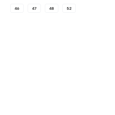
46
47
48
52
Fußballschuhe
adidas Fußballschuhe
adidas Predato