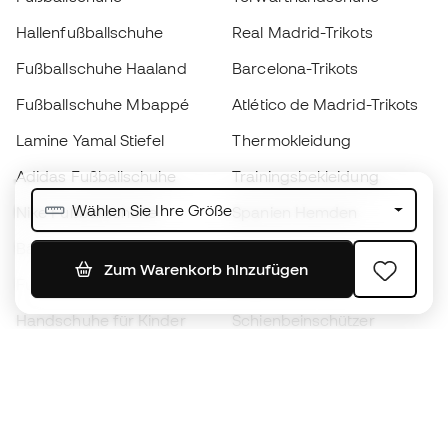
Hallenfußballschuhe
Real Madrid-Trikots
Fußballschuhe Haaland
Barcelona-Trikots
Fußballschuhe Mbappé
Atlético de Madrid-Trikots
Lamine Yamal Stiefel
Thermokleidung
Adidas Fußballschuhe
Trainingsbekleidung
Wählen Sie Ihre Größe
Nike Fußballschuhe
Spanien Hemden
Bälle
Fußballtrikots
Zum Warenkorb hinzufügen
Fußballschuhe für Kinder
Regenmäntel
Handschuhe für Kinder
Schienbeinschützer
Fußballschuhe für Kinder
Torwartkleidung
Kleidung für Kinder
Black Friday