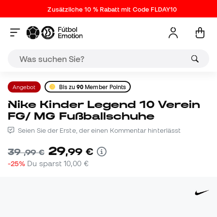
Zusätzliche 10 % Rabatt mit Code FLDAY10
Angebot
Bis zu
90
Member Points
Nike Kinder Legend 10 Verein
FG/ MG Fußballschuhe
Seien Sie der Erste, der einen Kommentar hinterlässt
29
,
99
€
39
,
99
€
-25%
Du sparst
10,00 €