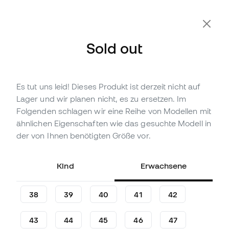
Sold out
Es tut uns leid! Dieses Produkt ist derzeit nicht auf
Nicht vorrättig
Bis zu
345
Member Points
Lager und wir planen nicht, es zu ersetzen. Im
Nike Tiempo Legend 10 Elite
Folgenden schlagen wir eine Reihe von Modellen mit
SG-Pro Anticlog
ähnlichen Eigenschaften wie das gesuchte Modell in
Fußballschuhe
der von Ihnen benötigten Größe vor.
(
6
)
Kind
Erwachsene
114
,
99
€
259
,
99
€
-56%
Du sparst
145,00 €
38
39
40
41
42
43
44
45
46
47