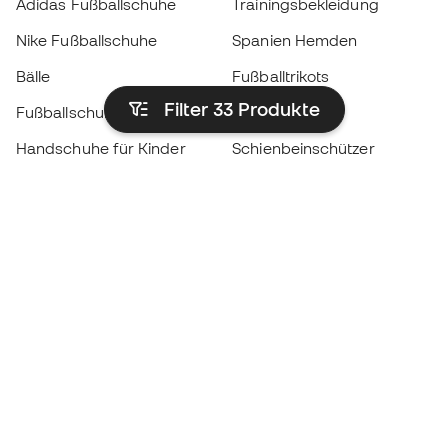
Adidas Fußballschuhe
Trainingsbekleidung
Nike Fußballschuhe
Spanien Hemden
Bälle
Fußballtrikots
Filter 33
Produkte
Fußballschuhe für Kinder
Regenmäntel
Handschuhe für Kinder
Schienbeinschützer
Fußballschuhe für Kinder
Torwartkleidung
Kleidung für Kinder
Black Friday
Werde ein
Jetzt
Member
Sammeln Sie Punkte und sparen Sie bei Ihren
Einkäufe