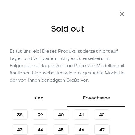
Zusätzliche 10 % Rabatt mit Code FLDAY10
Sold out
Es tut uns leid! Dieses Produkt ist derzeit nicht auf
Nicht vorrättig
Bis zu
84
Member Points
Lager und wir planen nicht, es zu ersetzen. Im
Nike Phantom 6 High Verein
Folgenden schlagen wir eine Reihe von Modellen mit
FG/ MG für Kinder
ähnlichen Eigenschaften wie das gesuchte Modell in
Fußballschuhe
der von Ihnen benötigten Größe vor.
(
1
)
Kind
Erwachsene
27
,
99
€
54
,
99
€
-49%
Du sparst
27,00 €
38
39
40
41
42
43
44
45
46
47