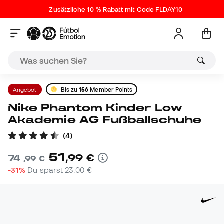
Zusätzliche 10 % Rabatt mit Code FLDAY10
Angebot
Bis zu
156
Member Points
Nike Phantom Kinder Low
Akademie AG Fußballschuhe
(
4
)
51
,
99
€
74
,
99
€
-31%
Du sparst
23,00 €