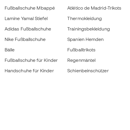
Fußballschuhe Mbappé
Atlético de Madrid-Trikots
Lamine Yamal Stiefel
Thermokleidung
Adidas Fußballschuhe
Trainingsbekleidung
Nike Fußballschuhe
Spanien Hemden
Bälle
Fußballtrikots
Fußballschuhe für Kinder
Regenmäntel
Handschuhe für Kinder
Schienbeinschützer
Fußballschuhe für Kinder
Torwartkleidung
Kleidung für Kinder
Black Friday
Werde ein
Jetzt
Member