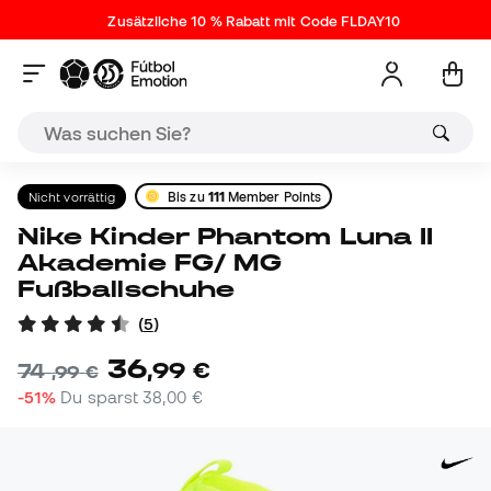
Zusätzliche 10 % Rabatt mit Code FLDAY10
Nicht vorrättig
Bis zu
111
Member Points
Nike Kinder Phantom Luna II
Akademie FG/ MG
Fußballschuhe
(
5
)
36
,
99
€
74
,
99
€
-51%
Du sparst
38,00 €