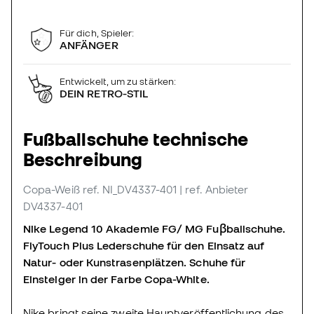
Für dich, Spieler:
ANFÄNGER
Entwickelt, um zu stärken:
DEIN RETRO-STIL
Fußballschuhe technische
Beschreibung
Copa-Weiß
ref. NI_DV4337-401
| ref. Anbieter
DV4337-401
Nike Legend 10 Akademie FG/ MG Fuβballschuhe.
FlyTouch Plus Lederschuhe für den Einsatz auf
Natur- oder Kunstrasenplätzen. Schuhe für
Einsteiger in der Farbe Copa-White.
Nike bringt seine zweite Hauptveröffentlichung des