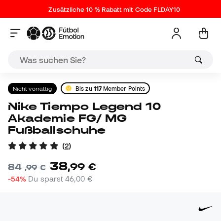
Zusätzliche 10 % Rabatt mit Code FLDAY10
Nicht vorrättig
Bis zu
117
Member Points
Nike Tiempo Legend 10
Akademie FG/ MG
Fußballschuhe
(
2
)
38
,
99
€
84
,
99
€
-54%
Du sparst
46,00 €