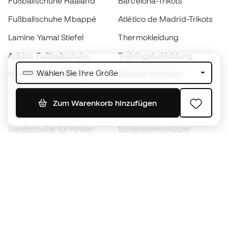
Fußballschuhe Haaland
Barcelona-Trikots
Fußballschuhe Mbappé
Atlético de Madrid-Trikots
Lamine Yamal Stiefel
Thermokleidung
Adidas Fußballschuhe
Trainingsbekleidung
Wählen Sie Ihre Größe
Nike Fußballschuhe
Spanien Hemden
Bälle
Fußballtrikots
Zum Warenkorb hinzufügen
Fußballschuhe für Kinder
Regenmäntel
Handschuhe für Kinder
Schienbeinschützer
Fußballschuhe für Kinder
Torwartkleidung
Kleidung für Kinder
Black Friday
Werde ein