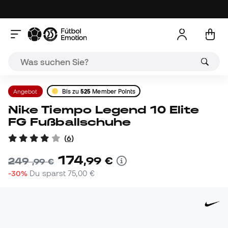
Angebot
Bis zu
525
Member Points
Nike Tiempo Legend 10 Elite
FG Fußballschuhe
(
6
)
174
,
99
€
249
,
99
€
-30%
Du sparst
75,00 €