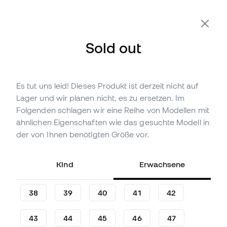
Zusätzliche 10 % Rabatt mit Code FLDAY10
Sold out
Es tut uns leid! Dieses Produkt ist derzeit nicht auf
Nicht vorrättig
Bis zu
246
Member Points
Lager und wir planen nicht, es zu ersetzen. Im
Nike Tiempo Legend 10 Pro
Folgenden schlagen wir eine Reihe von Modellen mit
AG-Profi Fußballschuhe
ähnlichen Eigenschaften wie das gesuchte Modell in
der von Ihnen benötigten Größe vor.
(
3
)
81
,
99
€
149
,
99
€
Kind
Erwachsene
-45%
Du sparst
68,00 €
38
39
40
41
42
43
44
45
46
47