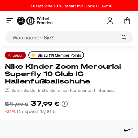
Zusätzliche 10 % Rabatt mit Code FLDAY10
Angebot
Bis zu
114
Member Points
Nike Kinder Zoom Mercurial
Superfly 10 Club IC
Hallenfußballschuhe
Seien Sie der Erste, der einen Kommentar hinterlässt
37
,
99
€
54
,
99
€
-31%
Du sparst
17,00 €