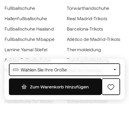
Fußballschuhe
Torwarthandschuhe
Hallenfußballschuhe
Real Madrid-Trikots
Fußballschuhe Haaland
Barcelona-Trikots
Fußballschuhe Mbappé
Atlético de Madrid-Trikots
Lamine Yamal Stiefel
Thermokleidung
Adidas Fußballschuhe
Trainingsbekleidung
Wählen Sie Ihre Größe
Nike Fußballschuhe
Spanien Hemden
Bälle
Fußballtrikots
Zum Warenkorb hinzufügen
Fußballschuhe für Kinder
Regenmäntel
Handschuhe für Kinder
Schienbeinschützer
Fußballschuhe für Kinder
Torwartkleidung
Kleidung für Kinder
Black Friday