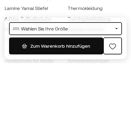
Lamine Yamal Stiefel
Thermokleidung
Adidas Fußballschuhe
Trainingsbekleidung
Wählen Sie Ihre Größe
Nike Fußballschuhe
Spanien Hemden
Bälle
Fußballtrikots
Zum Warenkorb hinzufügen
Fußballschuhe für Kinder
Regenmäntel
Handschuhe für Kinder
Schienbeinschützer
Fußballschuhe für Kinder
Torwartkleidung
Kleidung für Kinder
Black Friday
Werde ein
Jetzt
Member