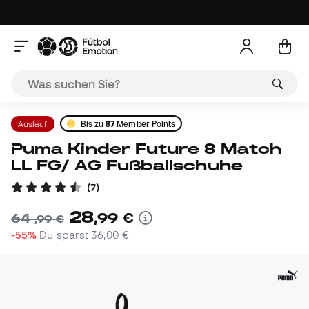
Auslauf
Bis zu
87
Member Points
Puma Kinder Future 8 Match
LL FG/ AG Fußballschuhe
(
7
)
28
,
99
€
64
,
99
€
-55%
Du sparst
36,00 €