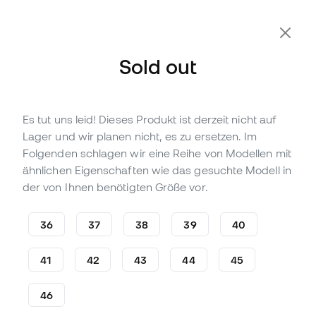
Zusätzliche 10 % Rabatt mit Code FLDAY10
Sold out
Es tut uns leid! Dieses Produkt ist derzeit nicht auf
Nicht vorrättig
Bis zu
174
Member Points
Lager und wir planen nicht, es zu ersetzen. Im
Puma adidas Ultra 5 Pro FG/
Folgenden schlagen wir eine Reihe von Modellen mit
AG Fußballschuhe
ähnlichen Eigenschaften wie das gesuchte Modell in
der von Ihnen benötigten Größe vor.
(
2
)
57
,
99
€
139
,
99
€
36
37
38
39
40
-59%
Du sparst
82,00 €
41
42
43
44
45
46