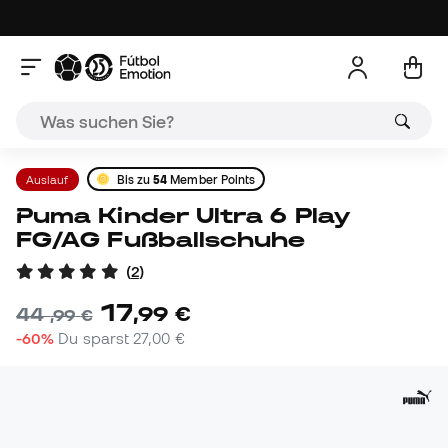
Auslauf
Bis zu
54
Member Points
Puma Kinder Ultra 6 Play
FG/AG Fußballschuhe
(
2
)
17
,
99
€
44
,
99
€
-60%
Du sparst
27,00 €