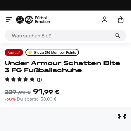
Auslauf
Bis zu
276
Member Points
Under Armour Schatten Elite
3 FG Fußballschuhe
(
1
)
91
,
99
€
229
,
99
€
-60%
Du sparst
138,00 €