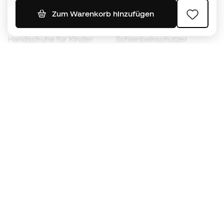
Bälle
Fußballtrikots
Zum Warenkorb hinzufügen
Fußballschuhe für Kinder
Regenmäntel
Handschuhe für Kinder
Schienbeinschützer
Fußballschuhe für Kinder
Torwartkleidung
Kleidung für Kinder
Black Friday
Werde ein
Jetzt
Member
Sammeln Sie Punkte und sparen Sie bei Ihren
Einkäufe
Vorrangiger Zugang zu exklusiven Produkten
Treten Sie über einer halben Million Mitglieder
bei