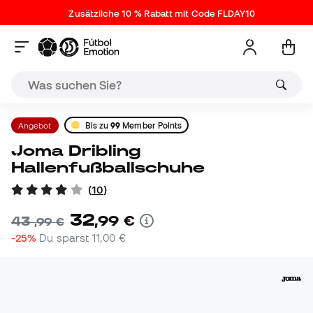
Zusätzliche 10 % Rabatt mit Code FLDAY10
Angebot
Bis zu
99
Member Points
Joma Dribling
Hallenfußballschuhe
(
10
)
32
,
99
€
43
,
99
€
-25%
Du sparst
11,00 €