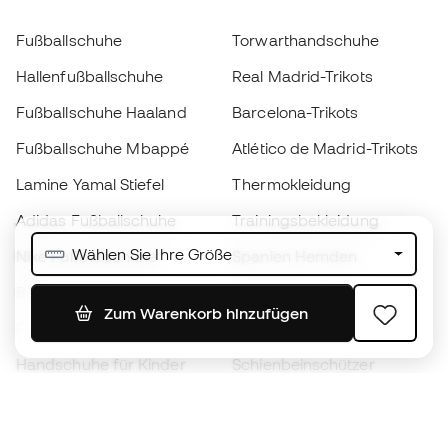
Fußballschuhe
Torwarthandschuhe
Hallenfußballschuhe
Real Madrid-Trikots
Fußballschuhe Haaland
Barcelona-Trikots
Fußballschuhe Mbappé
Atlético de Madrid-Trikots
Lamine Yamal Stiefel
Thermokleidung
Adidas Fußballschuhe
Trainingsbekleidung
Wählen Sie Ihre Größe
Nike Fußballschuhe
Spanien Hemden
Bälle
Fußballtrikots
Zum Warenkorb hinzufügen
Fußballschuhe für Kinder
Regenmäntel
Handschuhe für Kinder
Schienbeinschützer
Fußballschuhe für Kinder
Torwartkleidung
Kleidung für Kinder
Black Friday