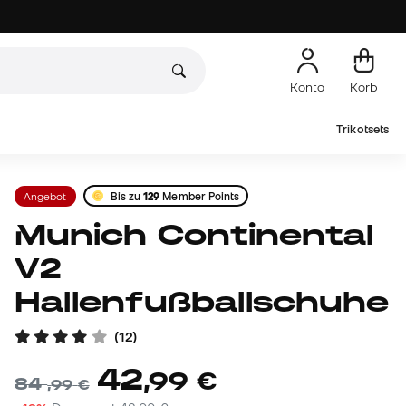
Konto
Korb
Trikotsets
Angebot
Bis zu
129
Member Points
Munich Continental
V2
Hallenfußballschuhe
(
12
)
42
,
99
€
84
,
99
€