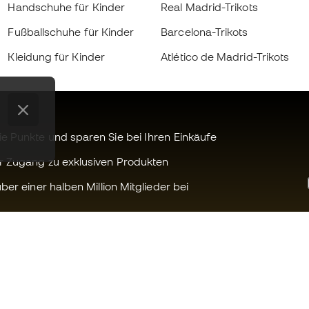
Handschuhe für Kinder
Real Madrid-Trikots
Fußballschuhe für Kinder
Barcelona-Trikots
Kleidung für Kinder
Atlético de Madrid-Trikots
 Punkte und sparen Sie bei Ihren Einkäufe
r Zugang zu exklusiven Produkten
ber einer halben Million Mitglieder bei
Können wir Ihnen helfen?
Fútbol Emot