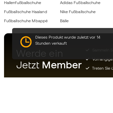
Hallenfußballschuhe
Adidas Fußballschuhe
Fußballschuhe Haaland
Nike Fußballschuhe
Fußballschuhe Mbappé
Bälle
Dieses Produkt wurde zuletzt vor 14
Stunden verkauft
Werde ein
Sammeln Sie
Vorrangige
Jetzt
Member
Treten Sie ü
Laden Sie jetzt die App für
Fußballfans herunter und