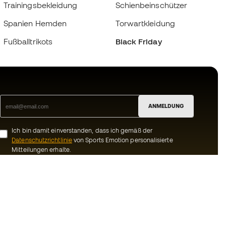
Trainingsbekleidung
Schienbeinschützer
Spanien Hemden
Torwartkleidung
Fußballtrikots
Black Friday
ANMELDUNG
Ich bin damit einverstanden, dass ich gemäß der
Datenschutzrichtlinie
von Sports Emotion personalisierte
Mitteilungen erhalte.
ion
#BeTheBest