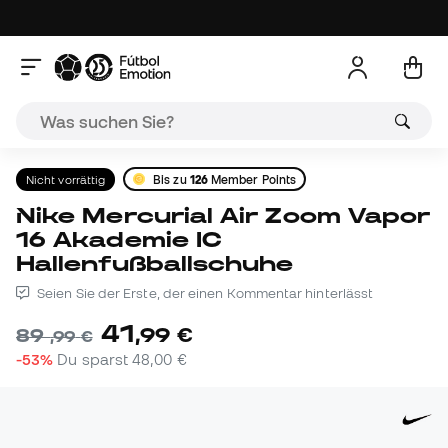
Nicht vorrättig
Bis zu
126
Member Points
Nike Mercurial Air Zoom Vapor
16 Akademie IC
Hallenfußballschuhe
Seien Sie der Erste, der einen Kommentar hinterlässt
41
,
99
€
89
,
99
€
-53%
Du sparst
48,00 €