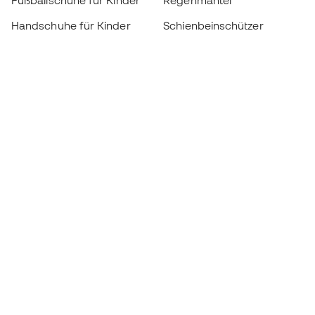
Fußballschuhe für Kinder
Regenmäntel
Handschuhe für Kinder
Schienbeinschützer
Fußballschuhe für Kinder
Torwartkleidung
Kleidung für Kinder
Black Friday
Werde ein
Jetzt
Member
Sammeln Sie Punkte und sparen Sie bei Ihren
Einkäufe
Vorrangiger Zugang zu exklusiven Produkten
Treten Sie über einer halben Million Mitglieder
bei