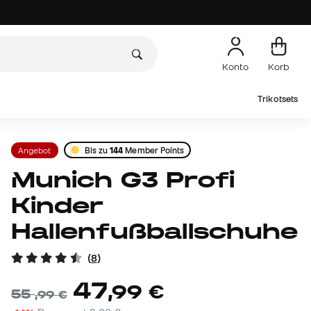
Konto
Korb
Trikotsets
Angebot
Bis zu
144
Member Points
Munich G3 Profi
Kinder
Hallenfußballschuhe
(
8
)
47
,
99
€
55
,
99
€