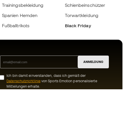
Trainingsbekleidung
Schienbeinschützer
Spanien Hemden
Torwartkleidung
Fußballtrikots
Black Friday
ANMELDUNG
Ich bin damit einverstanden, dass ich gemäß der
Datenschutzrichtlinie
von Sports Emotion personalisierte
Mitteilungen erhalte.
ion
#BeTheBest