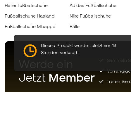
Hallenfußballschuhe
Adidas Fußballschuhe
Fußballschuhe Haaland
Nike Fußballschuhe
Fußballschuhe Mbappé
Bälle
Dieses Produkt wurde zuletzt vor 13
Stunden verkauft
Werde ein
Sammeln Sie
Vorrangige
Jetzt
Member
Treten Sie ü
Laden Sie jetzt die App für