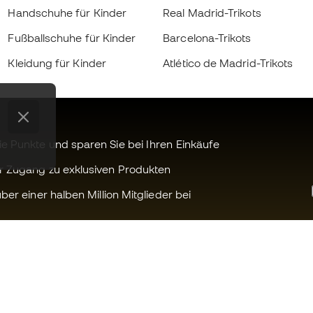
Handschuhe für Kinder
Real Madrid-Trikots
Fußballschuhe für Kinder
Barcelona-Trikots
Kleidung für Kinder
Atlético de Madrid-Trikots
 Punkte und sparen Sie bei Ihren Einkäufe
r Zugang zu exklusiven Produkten
ber einer halben Million Mitglieder bei
Können wir Ihnen helfen?
Fútbol Emot