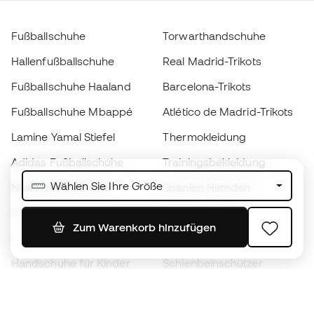
Fußballschuhe
Torwarthandschuhe
Hallenfußballschuhe
Real Madrid-Trikots
Fußballschuhe Haaland
Barcelona-Trikots
Fußballschuhe Mbappé
Atlético de Madrid-Trikots
Lamine Yamal Stiefel
Thermokleidung
Adidas Fußballschuhe
Trainingsbekleidung
Wählen Sie Ihre Größe
Nike Fußballschuhe
Spanien Hemden
Bälle
Fußballtrikots
Zum Warenkorb hinzufügen
Fußballschuhe für Kinder
Regenmäntel
Handschuhe für Kinder
Schienbeinschützer
Fußballschuhe für Kinder
Torwartkleidung
Kleidung für Kinder
Black Friday