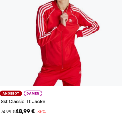
ANGEBOT
DAMEN
Sst Classic Tt Jacke
48,99 €
74,99 €
−35%