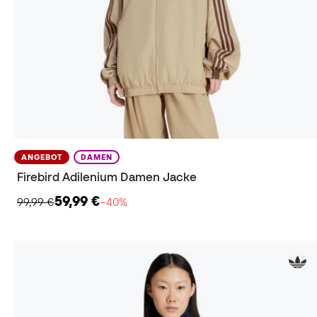
ANGEBOT
DAMEN
Firebird Adilenium Damen Jacke
59,99 €
99,99 €
−40%