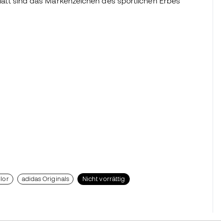
iblatt sind das Markenzeichen des sportlichen Erbes
lor
adidas Originals
Nicht vorrättig