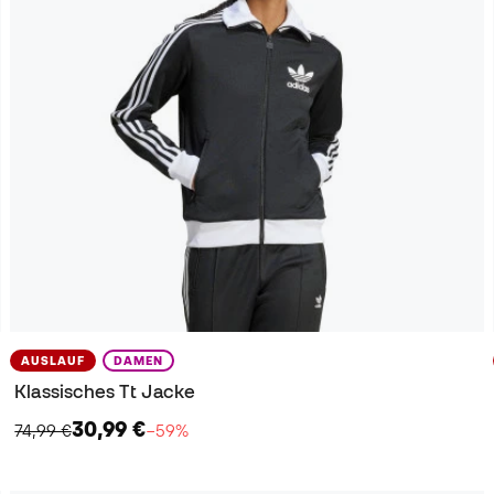
AUSLAUF
DAMEN
Klassisches Tt Jacke
30,99 €
74,99 €
−59%