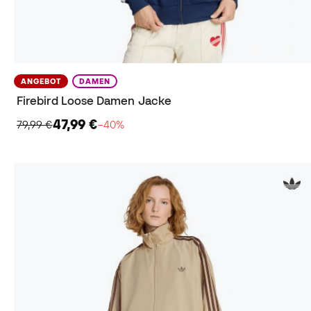
ANGEBOT
DAMEN
Firebird Loose Damen Jacke
47,99 €
79,99 €
−40%