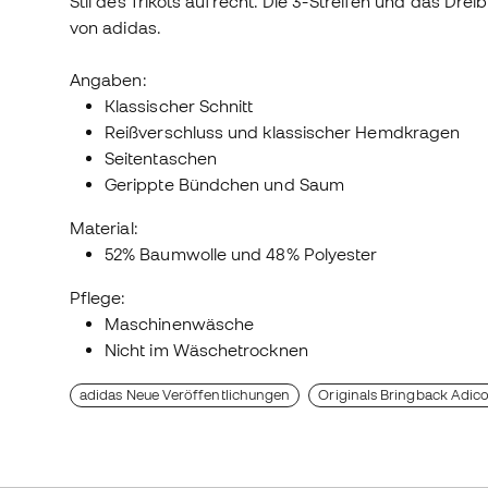
Stil des Trikots aufrecht. Die 3-Streifen und das Dre
von adidas.
Angaben:
Klassischer Schnitt
Reißverschluss und klassischer Hemdkragen
Seitentaschen
Gerippte Bündchen und Saum
Material:
52% Baumwolle und 48% Polyester
Pflege:
Maschinenwäsche
Nicht im Wäschetrocknen
adidas Neue Veröffentlichungen
Originals Bringback Adico