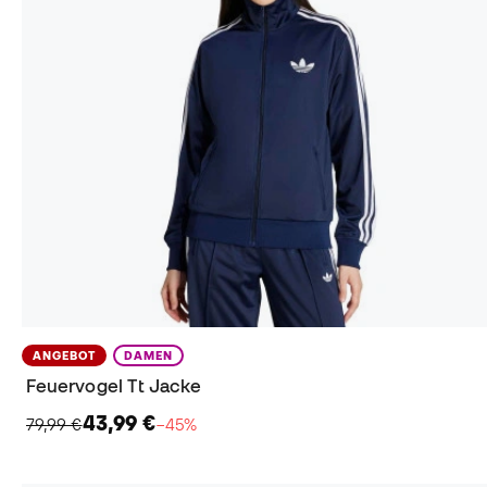
ANGEBOT
DAMEN
Feuervogel Tt Jacke
43,99 €
79,99 €
−45%