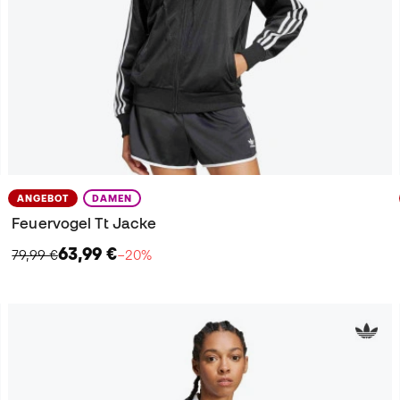
ANGEBOT
DAMEN
Feuervogel Tt Jacke
63,99 €
79,99 €
−20%