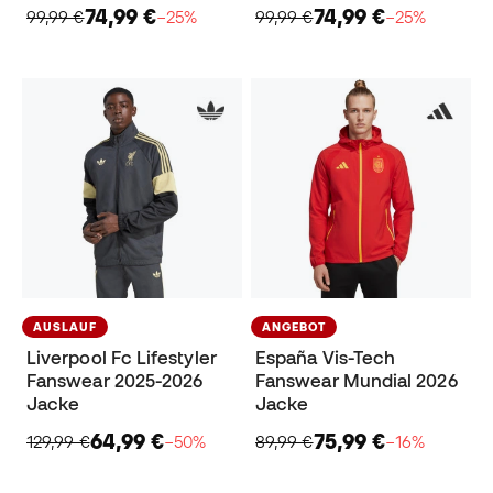
74,99 €
74,99 €
99,99 €
−25%
99,99 €
−25%
AUSLAUF
ANGEBOT
Liverpool Fc Lifestyler
España Vis-Tech
Fanswear 2025-2026
Fanswear Mundial 2026
Jacke
Jacke
64,99 €
75,99 €
129,99 €
−50%
89,99 €
−16%