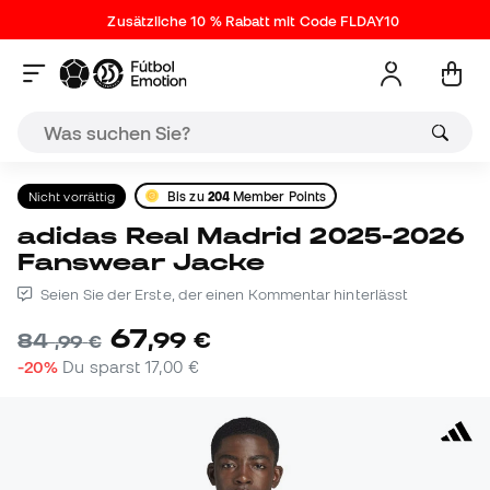
Zusätzliche 10 % Rabatt mit Code FLDAY10
Nicht vorrättig
Bis zu
204
Member Points
adidas Real Madrid 2025-2026
Fanswear Jacke
Seien Sie der Erste, der einen Kommentar hinterlässt
67
,
99
€
84
,
99
€
-20%
Du sparst
17,00 €