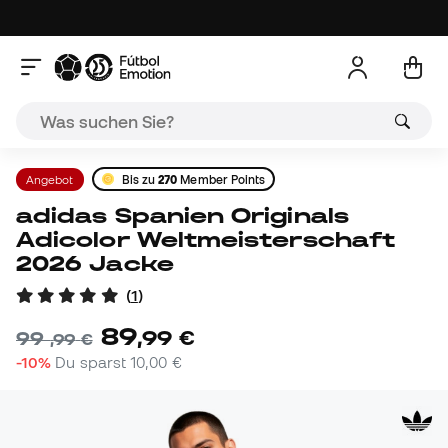
Angebot
Bis zu
270
Member Points
adidas Spanien Originals
Adicolor Weltmeisterschaft
2026 Jacke
(
1
)
89
,
99
€
99
,
99
€
-10%
Du sparst
10,00 €