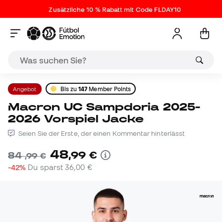
Zusätzliche 10 % Rabatt mit Code FLDAY10
Angebot
Bis zu
147
Member Points
Macron UC Sampdoria 2025-
2026 Vorspiel Jacke
Seien Sie der Erste, der einen Kommentar hinterlässt
48
,
99
€
84
,
99
€
-42%
Du sparst
36,00 €