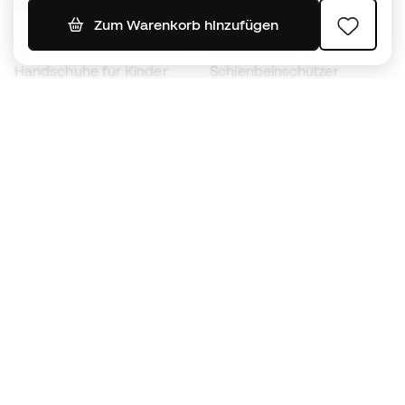
Bälle
Fußballtrikots
Zum Warenkorb hinzufügen
Fußballschuhe für Kinder
Regenmäntel
Handschuhe für Kinder
Schienbeinschützer
Fußballschuhe für Kinder
Torwartkleidung
Kleidung für Kinder
Black Friday
Werde ein
Jetzt
Member
Sammeln Sie Punkte und sparen Sie bei Ihren
Einkäufe
Vorrangiger Zugang zu exklusiven Produkten
Treten Sie über einer halben Million Mitglieder
bei