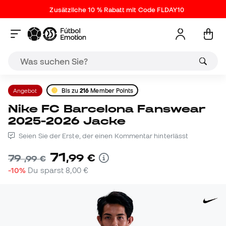
Zusätzliche 10 % Rabatt mit Code FLDAY10
Angebot
Bis zu
216
Member Points
Nike FC Barcelona Fanswear
2025-2026 Jacke
Seien Sie der Erste, der einen Kommentar hinterlässt
71
,
99
€
79
,
99
€
-10%
Du sparst
8,00 €