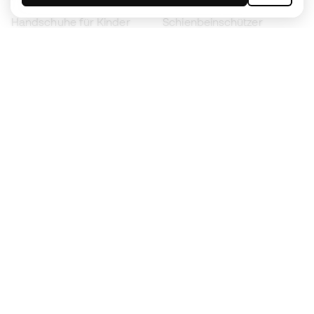
Handschuhe für Kinder
Schienbeinschützer
Fußballschuhe für Kinder
Torwartkleidung
Kleidung für Kinder
Black Friday
Werde ein
Jetzt
Member
Sammeln Sie Punkte und sparen Sie bei Ihren
Einkäufe
Vorrangiger Zugang zu exklusiven Produkten
Treten Sie über einer halben Million Mitglieder
bei