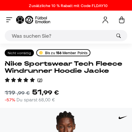
Zusätzliche 10 % Rabatt mit Code FLDAY10
Nicht vorrättig
Bis zu
156
Member Points
Nike Sportswear Tech Fleece
Windrunner Hoodie Jacke
(
2
)
51
,
99
€
119
,
99
€
-57%
Du sparst
68,00 €