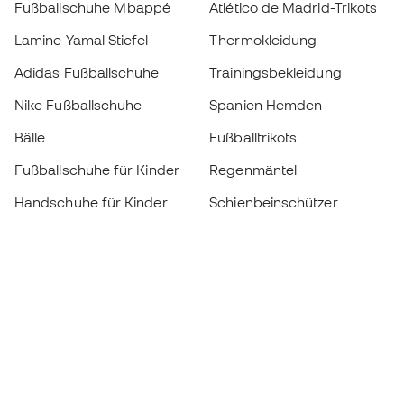
Fußballschuhe Mbappé
Atlético de Madrid-Trikots
Lamine Yamal Stiefel
Thermokleidung
Adidas Fußballschuhe
Trainingsbekleidung
Nike Fußballschuhe
Spanien Hemden
Bälle
Fußballtrikots
Fußballschuhe für Kinder
Regenmäntel
Handschuhe für Kinder
Schienbeinschützer
Fußballschuhe für Kinder
Torwartkleidung
Kleidung für Kinder
Black Friday
Werde ein
Jetzt
Member