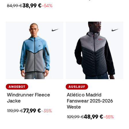
38,99 €
84,99 €
−54%
ANGEBOT
AUSLAUF
Windrunner Fleece
Atlético Madrid
Jacke
Fanswear 2025-2026
Weste
77,99 €
119,99 €
−35%
48,99 €
109,99 €
−55%