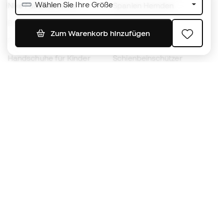
Wählen Sie Ihre Größe
Nike Fußballschuhe
Spanien Hemden
Bälle
Fußballtrikots
Zum Warenkorb hinzufügen
Fußballschuhe für Kinder
Regenmäntel
Handschuhe für Kinder
Schienbeinschützer
Fußballschuhe für Kinder
Torwartkleidung
Kleidung für Kinder
Black Friday
Werde ein
Jetzt
Member
Sammeln Sie Punkte und sparen Sie bei Ihren
Einkäufe
Vorrangiger Zugang zu exklusiven Produkten