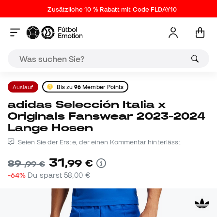
Zusätzliche 10 % Rabatt mit Code FLDAY10
Auslauf
Bis zu
96
Member Points
adidas Selección Italia x
Originals Fanswear 2023-2024
Lange Hosen
Seien Sie der Erste, der einen Kommentar hinterlässt
31
,
99
€
89
,
99
€
-64%
Du sparst
58,00 €