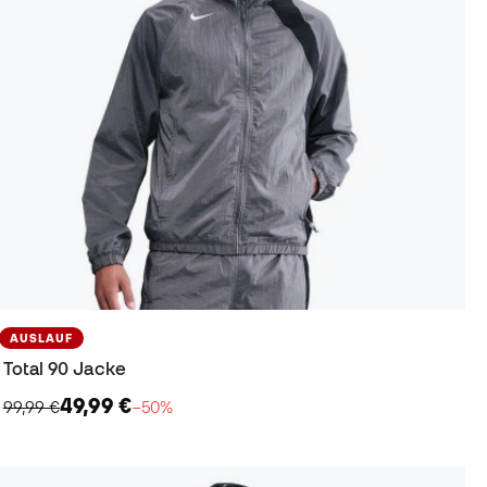
AUSLAUF
Total 90 Jacke
49,99 €
99,99 €
−50%