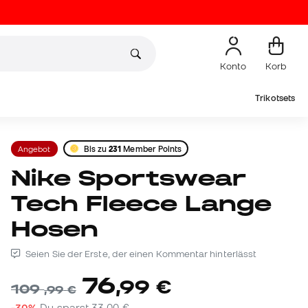
Konto
Korb
Trikotsets
Angebot
Bis zu
231
Member Points
Nike Sportswear
Tech Fleece Lange
Hosen
Seien Sie der Erste, der einen Kommentar hinterlässt
76
,
99
€
109
,
99
€
-30%
Du sparst
33,00 €