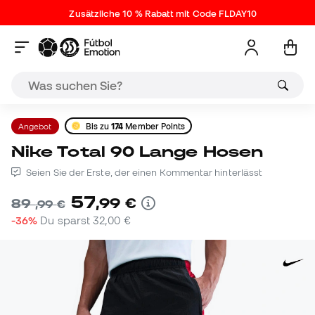
Zusätzliche 10 % Rabatt mit Code FLDAY10
Angebot
Bis zu
174
Member Points
Nike Total 90 Lange Hosen
Seien Sie der Erste, der einen Kommentar hinterlässt
57
,
99
€
89
,
99
€
-36%
Du sparst
32,00 €