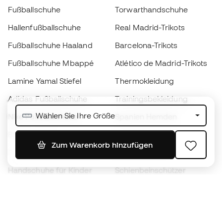
Fußballschuhe
Torwarthandschuhe
Hallenfußballschuhe
Real Madrid-Trikots
Fußballschuhe Haaland
Barcelona-Trikots
Fußballschuhe Mbappé
Atlético de Madrid-Trikots
Lamine Yamal Stiefel
Thermokleidung
Adidas Fußballschuhe
Trainingsbekleidung
Wählen Sie Ihre Größe
Nike Fußballschuhe
Spanien Hemden
Bälle
Fußballtrikots
Zum Warenkorb hinzufügen
Fußballschuhe für Kinder
Regenmäntel
Handschuhe für Kinder
Schienbeinschützer
Fußballschuhe für Kinder
Torwartkleidung
Kleidung für Kinder
Black Friday