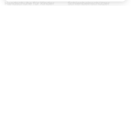
Handschuhe für Kinder
Schienbeinschützer
Fußballschuhe für Kinder
Torwartkleidung
Kleidung für Kinder
Black Friday
Werde ein
Jetzt
Member
Sammeln Sie Punkte und sparen Sie bei Ihren
Einkäufe
Vorrangiger Zugang zu exklusiven Produkten
Treten Sie über einer halben Million Mitglieder
bei