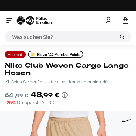
Angebot
Bis zu
147
Member Points
Nike Club Woven Cargo Lange
Hosen
Seien Sie der Erste, der einen Kommentar hinterlässt
48
,
99
€
64
,
99
€
-25%
Du sparst
16,00 €