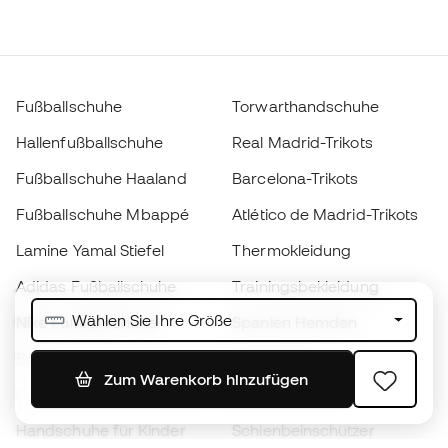
Fußballschuhe
Torwarthandschuhe
Hallenfußballschuhe
Real Madrid-Trikots
Fußballschuhe Haaland
Barcelona-Trikots
Fußballschuhe Mbappé
Atlético de Madrid-Trikots
Lamine Yamal Stiefel
Thermokleidung
Adidas Fußballschuhe
Trainingsbekleidung
Wählen Sie Ihre Größe
Nike Fußballschuhe
Spanien Hemden
Bälle
Fußballtrikots
Zum Warenkorb hinzufügen
Fußballschuhe für Kinder
Regenmäntel
Handschuhe für Kinder
Schienbeinschützer