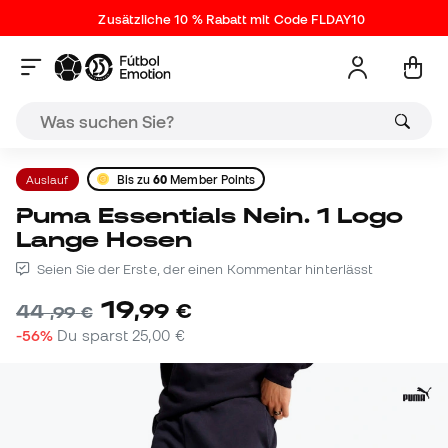
Zusätzliche 10 % Rabatt mit Code FLDAY10
Auslauf
Bis zu
60
Member Points
Puma Essentials Nein. 1 Logo
Lange Hosen
Seien Sie der Erste, der einen Kommentar hinterlässt
19
,
99
€
44
,
99
€
-56%
Du sparst
25,00 €