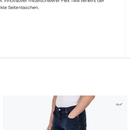
Innovativer mittelschwerer Flex Twill verleiht der
kte Seitentaschen.