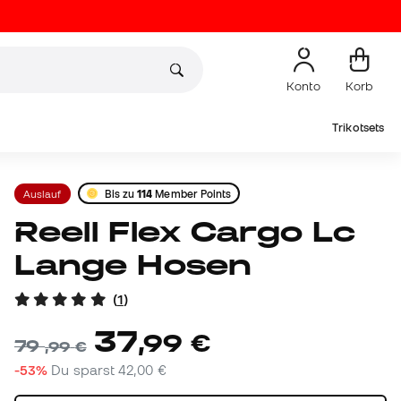
Konto
Korb
Trikotsets
Auslauf
Bis zu
114
Member Points
Reell Flex Cargo Lc
Lange Hosen
(
1
)
37
,
99
€
79
,
99
€
-53%
Du sparst
42,00 €