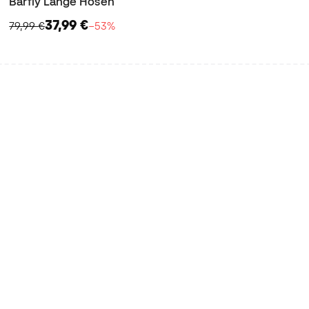
Barfly Lange Hosen
37,99 €
79,99 €
−53%