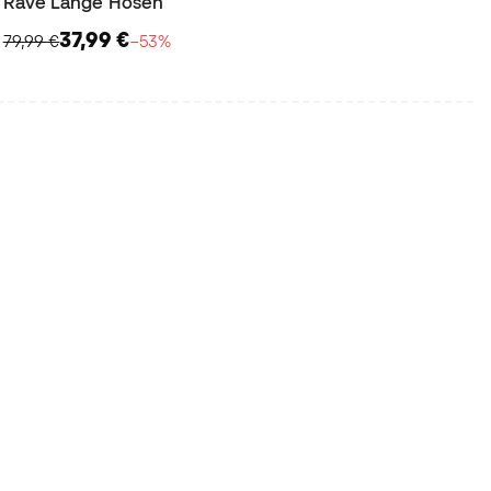
Rave Lange Hosen
37,99 €
79,99 €
−53%