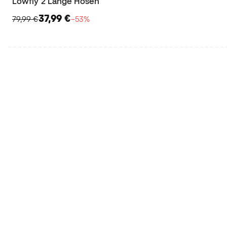
Lowfly 2 Lange Hosen
37,99 €
79,99 €
−53%