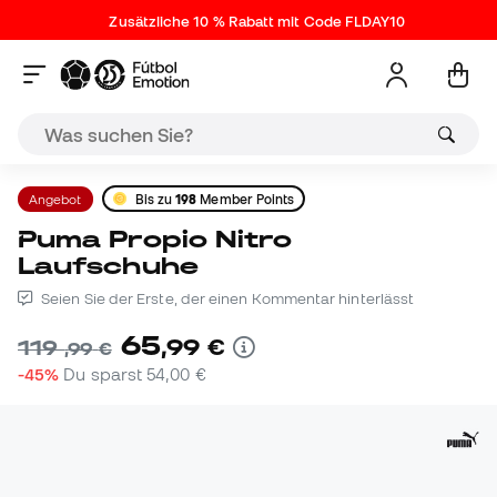
Zusätzliche 10 % Rabatt mit Code FLDAY10
Angebot
Bis zu
198
Member Points
Puma Propio Nitro
Laufschuhe
Seien Sie der Erste, der einen Kommentar hinterlässt
65
,
99
€
119
,
99
€
-45%
Du sparst
54,00 €