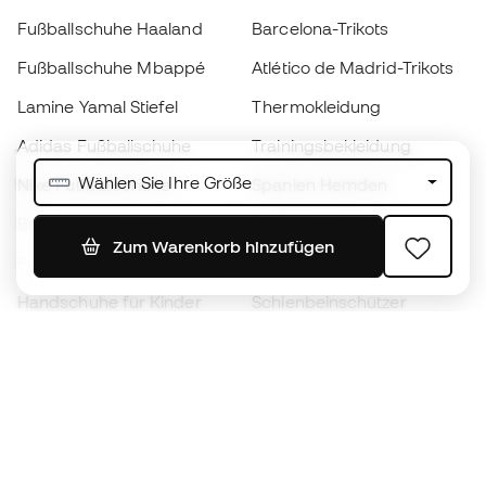
Fußballschuhe Haaland
Barcelona-Trikots
Fußballschuhe Mbappé
Atlético de Madrid-Trikots
Lamine Yamal Stiefel
Thermokleidung
Adidas Fußballschuhe
Trainingsbekleidung
Wählen Sie Ihre Größe
Nike Fußballschuhe
Spanien Hemden
Bälle
Fußballtrikots
Zum Warenkorb hinzufügen
Fußballschuhe für Kinder
Regenmäntel
Handschuhe für Kinder
Schienbeinschützer
Fußballschuhe für Kinder
Torwartkleidung
Kleidung für Kinder
Black Friday