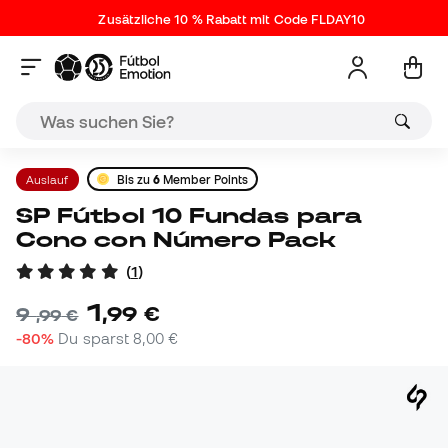
Zusätzliche 10 % Rabatt mit Code FLDAY10
Auslauf
Bis zu
6
Member Points
SP Fútbol 10 Fundas para
Cono con Número Pack
(
1
)
1
,
99
€
9
,
99
€
-80%
Du sparst
8,00 €