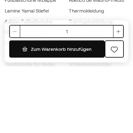
Fußballschuhe Mbappé
Atlético de Madrid-Trikots
Lamine Yamal Stiefel
Thermokleidung
Adidas Fußballschuhe
Trainingsbekleidung
Nike Fußballschuhe
Spanien Hemden
Bälle
Fußballtrikots
Zum Warenkorb hinzufügen
Fußballschuhe für Kinder
Regenmäntel
Handschuhe für Kinder
Schienbeinschützer
Fußballschuhe für Kinder
Torwartkleidung
Kleidung für Kinder
Black Friday
Werde ein
Jetzt
Member