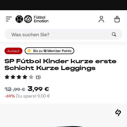
Auslauf
Bis zu
12
Member Points
SP Fútbol Kinder kurze erste
Schicht Kurze Leggings
(
1
)
3
,
99
€
12
,
99
€
-69%
Du sparst
9,00 €