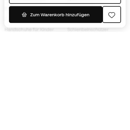
Bälle
Fußballtrikots
Zum Warenkorb hinzufügen
Fußballschuhe für Kinder
Regenmäntel
Handschuhe für Kinder
Schienbeinschützer
Fußballschuhe für Kinder
Torwartkleidung
Kleidung für Kinder
Black Friday
Werde ein
Jetzt
Member
Sammeln Sie Punkte und sparen Sie bei Ihren
Einkäufe
Vorrangiger Zugang zu exklusiven Produkten
Treten Sie über einer halben Million Mitglieder