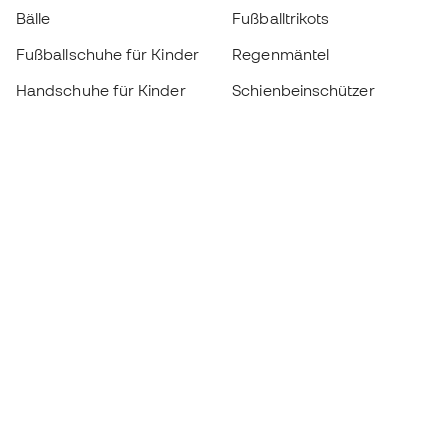
Bälle
Fußballtrikots
Fußballschuhe für Kinder
Regenmäntel
Handschuhe für Kinder
Schienbeinschützer
Fußballschuhe für Kinder
Torwartkleidung
Kleidung für Kinder
Black Friday
Werde ein
Jetzt
Member
Sammeln Sie Punkte und sparen Sie bei Ihren
Einkäufe
Vorrangiger Zugang zu exklusiven Produkten
Treten Sie über einer halben Million Mitglieder