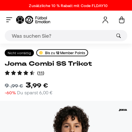
Zusätzliche 10 % Rabatt mit Code FLDAY10
Nicht vorrättig
Bis zu
12
Member Points
Joma Combi SS Trikot
(
11
)
3
,
99
€
9
,
99
€
-60%
Du sparst
6,00 €