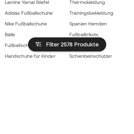
Lamine Yamal Stiefel
Thermokleidung
Adidas Fußballschuhe
Trainingsbekleidung
Nike Fußballschuhe
Spanien Hemden
Bälle
Fußballtrikots
Filter 2578
Produkte
Fußballschuhe für Kinder
Regenmäntel
Handschuhe für Kinder
Schienbeinschützer
Fußballschuhe für Kinder
Torwartkleidung
Kleidung für Kinder
Black Friday
Werde ein
Jetzt
Member
Sammeln Sie Punkte und sparen Sie bei Ihren