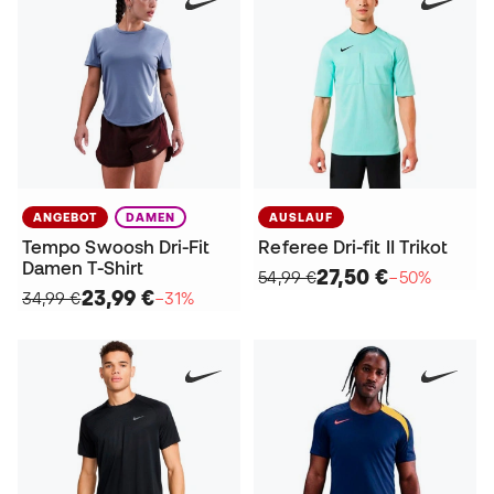
ANGEBOT
DAMEN
AUSLAUF
Tempo Swoosh Dri-Fit
Referee Dri-fit II Trikot
Damen T-Shirt
27,50 €
54,99 €
−50%
23,99 €
34,99 €
−31%