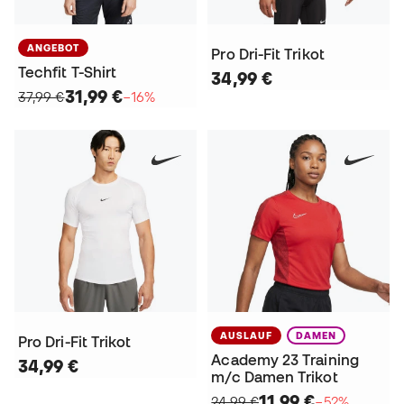
ANGEBOT
Pro Dri-Fit Trikot
Techfit T-Shirt
34,99 €
31,99 €
37,99 €
−16%
AUSLAUF
DAMEN
Pro Dri-Fit Trikot
Academy 23 Training
34,99 €
m/c Damen Trikot
11,99 €
24,99 €
−52%